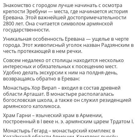
Знакомство с городом лучше начинать с осмотра
крепости Эребуни — места, где начинается история
Еревана. Этой важнейшей достопримечательности
2800 лет. Она считается символом армянской
государственности.
Уникальная особенность Еревана — ущелье в черте
города. Этот живописный уголок назван Радзянским в
честь протекающей в нем речки.
Совсем недалеко от столицы находится несколько
интересных и обязательных к посещению мест.
Удобно делать экскурсии к ним на полдня-день,
возвращаясь обратно в Ереван:
Монастырь Хор Вирап – входил в состав древней
области Арташат. В монастыре располагалась
богословская школа, а также он служил резиденцией
армянского католикоса.
Храм Гарни – языческий храм в Армении,
построенный в I веке н. э. армянским царем Трдатом I.
Монастырь Гегард – монастырский комплекс в
Котайкской области Армении. Комплекс внесён