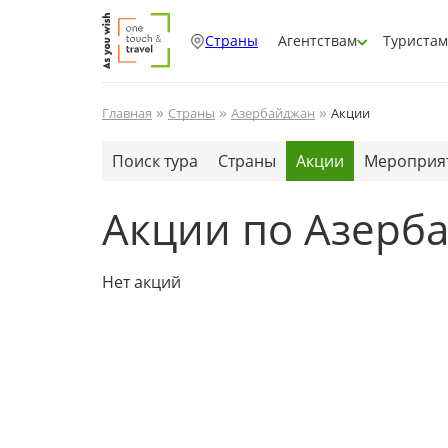
Страны
Агентствам
Туристам
»
»
»
Главная
Страны
Азербайджан
Акции
Поиск тура
Страны
Акции
Мероприя
Акции по Азерб
Нет акций