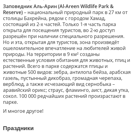
Заповедник Аль-Арин (Al-Areen Wildlife Park &
Reserve)
– национальный природный парк в 27 км от
столицы Бахрейна, рядом с городом Хамад,
состоящий из 2-х частей. Только 1-я часть парка
открыта для посещения туристов, во 2-ю доступ
разрешён при наличии специального разрешения.
Но и эта, открытая для туристов, зона произведёт
ошеломительное впечатление на любителей живой
природы. На территории в 9 км² созданы
естественные условия обитания для животных, птиц и
растений. Всего в парке содержатся птицы и
животные 500 видов: зебра, антилопа бейза, арабская
газель, пустынный дикобраз, громадная черепаха,
верблюд, а также исчезающий вид сернобыка –
аравийский орикс; страус, фламинго, аист, дикая утка,
сокол. 100 000 редчайших растений произрастают в
парке.
И многое другое!
Праздники