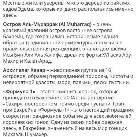
Местные жители уверены, что это дерево из райских
садов Эдема, которые когда-то располагались именно
здесь.
Остров Аль-Мухаррак (Al Muharraq)
– очень
красивый древний остров восточнее острова
Бахрейн, где сохранились исторические здания –
образцы традиционной архитектуры, в том числе
правительственная резиденция, она же дом шейха
Исы Бин Али Аль Халифа, древние форты XVI века Абу-
Махир и Калат-Арад.
Архипелаг Хавар
– живописная группа из 16
островов, образец первозданной природы, чистоты и
невероятной красоты: море, пальмы, пески пустыни.
«Формула-1»
– этап знаменитых гонок, которые
проводятся в Бахрейне с 2004 г. на автодроме
«Сахир», построенном прямо среди пустыни. Гран-
при Бахрейна «Формулы-1» – это настоящий праздник
скорости и грандиозное событие для всех любителей
королевских гонок! Одну из своих побед одержал
здесь, в Бахрейне, знаменитый на весь мир гонщик
Михаэль Шумахер.