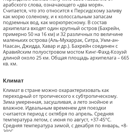
арабского слова, означающего «два моря».
Считается, что это относится к Персидскому заливу
как морю соленому, и к колоссальным запасам
подземных вод, как морюпресному. В состав
архипелага входят один крупный остров (Бахрейн,
примерно 50 на 16 км) и 32 различных по величине
маленьких острова (Аль-Мухаррак, Ситра, Умм-ан-
Наасан, Джидда, Хавар и др.). Бахрейн соединен с
Аравийским полуостровом мостом Кинг-Фахд-Козуэй
длиной около 25 км. Общая площадь архипелага – 665
кв. км.
Климат
Климат в стране можно охарактеризовать как
переходный от тропического к субтропическому.
Зима умеренная, засушливая, а лето знойное и
влажное. Идеальным временем для поездки
считается период с октября по апрель. Средняя
температура летом, с июня по август, +37-45°С.
Средняя температура зимой, с декабря по январь, +8-
20°С.