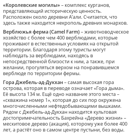
«Королевские могилы»
– комплекс курганов,
представляющий историческую ценность.
Расположен около деревни А’али. Считается, что
здесь также находится некрополь древних монархов.
Верблюжья ферма (Camel Farm)
– животноводческое
хозяйство с более чем 400 верблюдами, которые
проживают в естественных условиях на открытой
территории. Благодаря этому туристы могут
наблюдать за верблюдами, находясь в
непосредственной близости к ним, а также, при
желании, прогуляться верхом на понравившемся
верблюде по территории фермы.
Гора Джебель-ад-Дукхан
– самая высокая гора
острова, которая в переводе означает «Гора дыма».
Её высота 134 м. Ещё одно название этого места –
«скважина номер 1», которая до сих пор окружена
многочисленными нефтедобывающими вышками.
Рядом с Джебель-ад-Дукхан находится культовая
достопримечательность Бахрейна «Дерево жизни» –
мескитовое дерево (акация), которому уже более 400
лет, а растёт оно в самом центре пустыни, без воды.