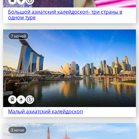
Большой азиатский калейдоскоп- три страны в
одном туре
7 ночей
Малый азиатский калейдоскоп
3 ночи