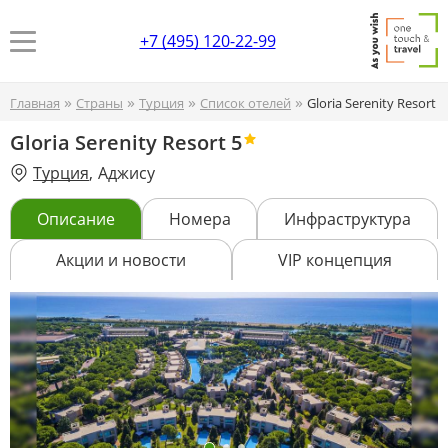
+7 (495) 120-22-99
»
»
»
»
Главная
Страны
Турция
Список отелей
Gloria Serenity Resort
Gloria Serenity Resort
5
Турция
,
Аджису
Описание
Номера
Инфраструктура
Акции и новости
VIP концепция