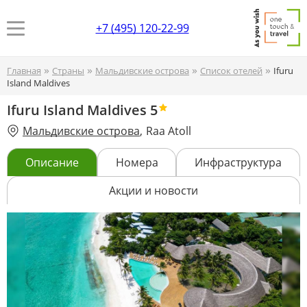
+7 (495) 120-22-99
»
»
»
»
Главная
Страны
Мальдивские острова
Список отелей
Ifuru
Island Maldives
Ifuru Island Maldives
5
Мальдивские острова
,
Raa Atoll
Описание
Номера
Инфраструктура
Акции и новости