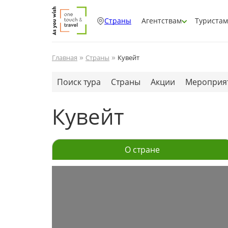
Страны
Агентствам
Туристам
»
»
Главная
Страны
Кувейт
Поиск тура
Страны
Акции
Мероприя
Кувейт
О стране