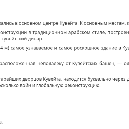
лись в основном центре Кувейта. К основным местам, ко
 конструкции в традиционном арабском стиле, построе
кувейтский динар.
4 м) самое узнаваемое и самое роскошное здание в Кув
 расположенная неподалеку от Кувейтских башен, — од
арейших дворцов Кувейта, находится буквально через 
несколько войн и глобальную реконструкцию.
а,