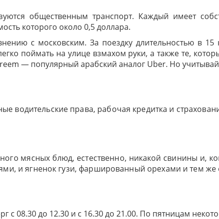
зуются общественным транспорт. Каждый имеет собств
ость которого около 0,5 доллара.
нению с московским. За поездку длительностью в 15 к
егко поймать на улице взмахом руки, а также те, котор
reem — популярный арабский аналог Uber. Но учитывайт
е водительские права, рабочая кредитка и страховани
Много мясных блюд, естественно, никакой свинины и, к
иями, и ягненок гузи, фаршированный орехами и тем же
г с 08.30 до 12.30 и с 16.30 до 21.00. По пятницам некот