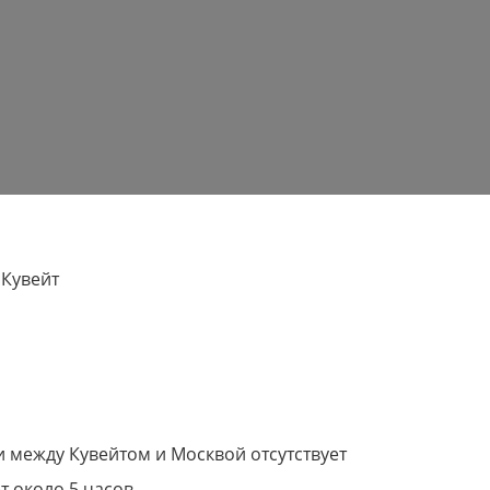
о
Кувейт
и между Кувейтом и Москвой отсутствует
т около 5 часов