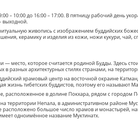
:00 – 10:00 до 16:00 – 17:00. В пятницу рабочий день ук
 — выходной.
ритуальную живопись с изображением буддийских божес
шения, керамику и изделия из кожи, ножи кукури, чай, с
— место, которое считается родиной Будды. Здесь стоит
х в разных архитектурных стилях странами, на террито
ддийский храмовый центр на восточной окраине Катманду
щая жизнь тибетских буддистов, поэтому его называют М
е, расположенное в долине Покхара, рядом с городом П
 на территории Непала, в административном районе Мус
не расположено большое число храмов и монастырей, на
 имеет одноимённое название Муктинатх.