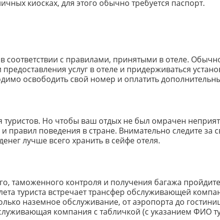
ичных киосках, для этого обычно требуется паспорт.
 в соответствии с правилами, принятыми в отеле. Обычн
 предоставления услуг в отеле и придерживаться устано
ходимо освободить свой номер и оплатить дополнительны
я туристов. Но чтобы ваш отдых не был омрачен неприя
и правил поведения в стране. Внимательно следите за 
енег лучше всего хранить в сейфе отеля.
о, таможенного контроля и получения багажа пройдите в
илета туриста встречает трансфер обслуживающей компан
олько наземное обслуживание, от аэропорта до гостини
бслуживающая компания с табличкой (с указанием ФИО