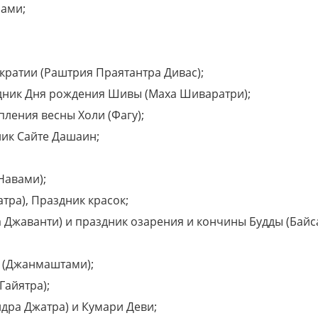
чами;
кратии (Раштрия Праятантра Дивас);
дник Дня рождения Шивы (Маха Шиваратри);
пления весны Холи (Фагу);
ник Сайте Дашаин;
Навами);
тра), Праздник красок;
а Джаванти) и праздник озарения и кончины Будды (Байс
ы (Джанмаштами);
Гайятра);
ндра Джатра) и Кумари Деви;