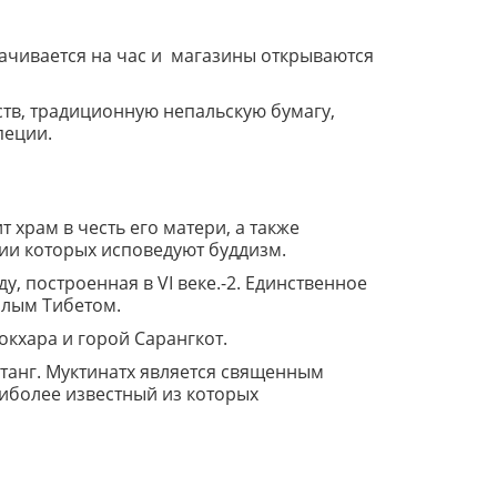
орачивается на час и магазины открываются
тв, традиционную непальскую бумагу,
пеции.
 храм в честь его матери, а также
рии которых исповедуют буддизм.
, построенная в VI веке.-2. Единственное
алым Тибетом.
окхара и горой Сарангкот.
танг. Муктинатх является священным
иболее известный из которых