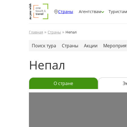
Страны
Агентствам
Туристам
»
»
Главная
Страны
Непал
Поиск тура
Страны
Акции
Мероприя
Непал
О стране
Э