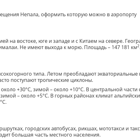
сещения Непала, оформить которую можно в аэропорту
й на востоке, юге и западе и с Китаем на севере. Геог
2
Гималаи. Не имеют выхода к морю. Площадь – 147 181 км
сокогорного типа. Летом преобладают экваториальные 
асто поступают тропические циклоны.
 около +30°C, зимой – около +10°C. В центральной част
 зимой – около +5°C. В горных районах климат альпийск
°C.
ршрутках, городских автобусах, рикшах, мототакси и та
ездит большая часть местного населения.