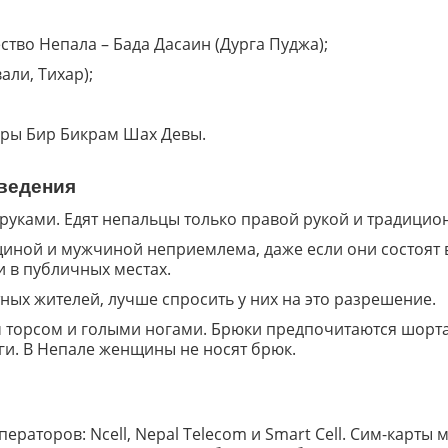
тво Непала – Бада Дасаин (Дурга Пуджа);
али, Тихар);
дры Бир Бикрам Шах Девы.
оведения
руками. Едят непальцы только правой рукой и традицион
ной и мужчиной неприемлема, даже если они состоят в 
и в публичных местах.
ных жителей, лучше спросить у них на это
разрешение.
м торсом и голыми ногами. Брюки предпочитаются шор
ги. В Непале женщины не носят брюк.
раторов: Ncell, Nepal Telecom и Smart Cell. Сим-карты 