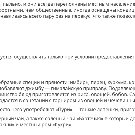
, пыльно, и они всегда переполнены местным население
мфортными, чем общественные, иногда оснащены конди
навливаясь всего пару раз на перекус, что также позво
ется осуществлять только при условии предоставления 
разные специи и пряности: имбирь, перец, куркума, кор
 добавляют джимбу — гималайскую приправу. Подавляю
инство блюд приготовляется из риса, овощей, бобов. С
 подается в сочетании с гарниром из овощей и чечевичны
место него употребляют «Пури» — тонкие лепешки, приг
рный чай, а также соленый чай «Бхотечия» в который до
акши» и местный ром «Кукри».