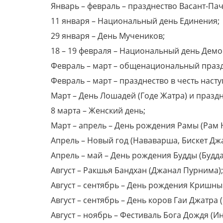
Январь – февраль – празднество Васант-Па
11 января – Национальный день Единения;
29 января – День Мучеников;
18 – 19 февраля – Национальный день Демо
Февраль – март – общенациональный праз
Февраль – март – празднество в честь насту
Март – День Лошадей (Годе Жатра) и празд
8 марта – Женский день;
Март – апрель – День рождения Рамы (Рам 
Апрель – Новый год (Нававарша, Бискет Джа
Апрель – май – День рождения Будды (Будд
Август – Ракшья Бандхан (Джанал Пурнима);
Август – сентябрь – День рождения Кришн
Август – сентябрь – День коров Гаи Джатра (
Август – ноябрь – Фестиваль Бога Дождя (И