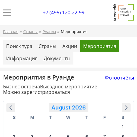
+7 (495) 120-22-99
»
»
»
Главная
Страны
Руанда
Мероприятия
Поиск тура
Страны
Акции
Мероприятия
Информация
Документы
Мероприятия в Руанде
Фотоотчёты
Бизнес встреча
Выездное мероприятие
Можно зарегистрироваться
August 2026
S
M
T
W
T
F
S
1
2
3
4
5
6
7
8