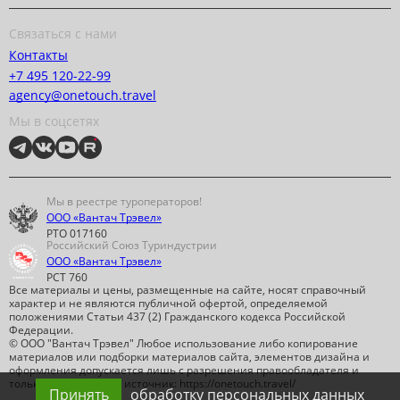
Связаться с нами
Контакты
+7 495 120-22-99
agency@onetouch.travel
Мы в соцсетях
Мы в реестре туроператоров!
ООО «Вантач Трэвел»
РТО 017160
Российский Союз Туриндустрии
ООО «Вантач Трэвел»
РСТ 760
Все материалы и цены, размещенные на сайте, носят справочный
характер и не являются публичной офертой, определяемой
положениями Статьи 437 (2) Гражданского кодекса Российской
Федерации.
© ООО "Вантач Трэвел" Любое использование либо копирование
материалов или подборки материалов сайта, элементов дизайна и
оформления допускается лишь с разрешения правообладателя и
только со ссылкой на источник: https://onetouch.travel/
Принять
обработку персональных данных