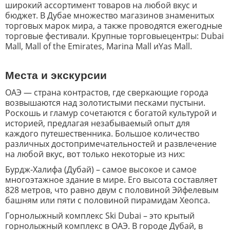
широкий ассортимент товаров на любой вкус и
бюджет. В Дубае множество магазинов знаменитых
торговых марок мира, а также проводятся ежегодные
торговые фестивали. Крупные
торговые
центры
: Dubai
Mall, Mall of the Emirates, Marina Mall
и
Yas Mall
.
Места и экскурсии
ОАЭ — страна контрастов, где сверкающие города
возвышаются над золотистыми песками пустыни.
Роскошь и гламур сочетаются с богатой культурой и
историей, предлагая незабываемый опыт для
каждого путешественника. Большое количество
различных достопримечательностей и развлечение
на любой вкус, вот только некоторые из них:
Бурдж-Халифа (Дубай) – самое высокое и самое
многоэтажное здание в мире. Его высота составляет
828 метров, что равно двум с половиной Эйфелевым
башням или пяти с половиной пирамидам Хеопса.
Горнолыжный комплекс Ski Dubai – это крытый
горнолыжный комплекс в ОАЭ. В городе Дубай, в