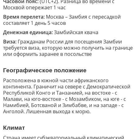
Часовой пояс:
(UTC+2). Разница во времени с
Москвой опережает 1 час
Время перелета:
Москва – Замбия с пересадкой
составляет 1 день 5 часов
Денежная единица:
Замбийская квача
Виза:
Гражданам России для посещения Замбии
требуется виза, которую можно получить на границе
или оформить заранее в посольстве
Географическое положение
Расположена в южной части африканского
континента. Граничит на севере с Демократической
Республикой Конго и Танзанией, на востоке - с
Малави, на юго-востоке - с Мозамбиком, на юге - с
Намибией, Ботсваной и Зимбабве, и на западе - с
Анголой. Лишенная выхода к морю.
Климат
Страна имеет субэкваториальный климатический