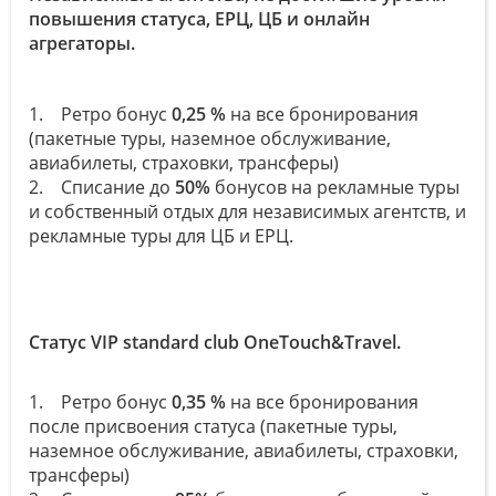
повышения статуса, ЕРЦ, ЦБ и онлайн
агрегаторы.
1. Ретро бонус
0,25 %
на все бронирования
(пакетные туры, наземное обслуживание,
авиабилеты, страховки, трансферы)
2. Списание до
50%
бонусов на рекламные туры
и собственный отдых для независимых агентств, и
рекламные туры для ЦБ и ЕРЦ.
Статус
VIP standard club OneTouch&Travel.
1. Ретро бонус
0,35 %
на все бронирования
после присвоения статуса (пакетные туры,
наземное обслуживание, авиабилеты, страховки,
трансферы)