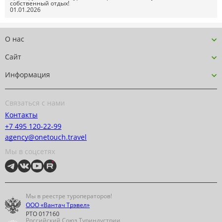
собственный отдых!
01.01.2026
О нас
Сайт
Информация
Связаться с нами
Контакты
+7 495 120-22-99
agency@onetouch.travel
Мы в соцсетях
Мы в реестре туроператоров!
ООО «Вантач Трэвел»
РТО 017160
Российский Союз Туриндустрии