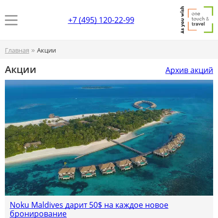
+7 (495) 120-22-99
»
Главная
Акции
Акции
Архив акций
Noku Maldives дарит 50$ на каждое новое
бронирование