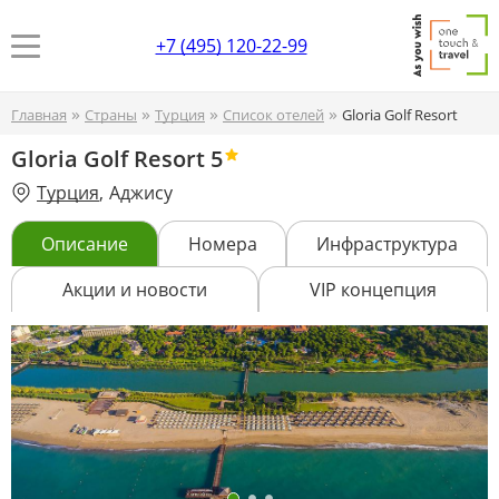
+7 (495) 120-22-99
»
»
»
»
Главная
Страны
Турция
Список отелей
Gloria Golf Resort
Gloria Golf Resort
5
Турция
,
Аджису
Описание
Номера
Инфраструктура
Акции и новости
VIP концепция