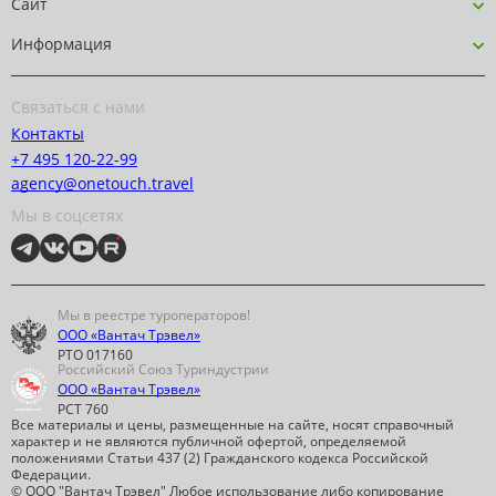
Сайт
Информация
Связаться с нами
Контакты
+7 495 120-22-99
agency@onetouch.travel
Мы в соцсетях
Мы в реестре туроператоров!
ООО «Вантач Трэвел»
РТО 017160
Российский Союз Туриндустрии
ООО «Вантач Трэвел»
РСТ 760
Все материалы и цены, размещенные на сайте, носят справочный
характер и не являются публичной офертой, определяемой
положениями Статьи 437 (2) Гражданского кодекса Российской
Федерации.
© ООО "Вантач Трэвел" Любое использование либо копирование