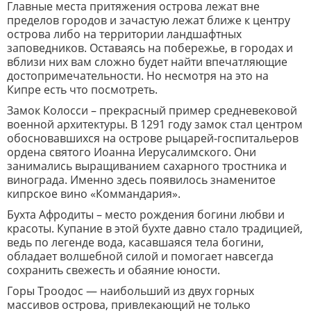
Главные места притяжения острова лежат вне
пределов городов и зачастую лежат ближе к центру
острова либо на территории ландшафтных
заповедников. Оставаясь на побережье, в городах и
вблизи них вам сложно будет найти впечатляющие
достопримечательности. Но несмотря на это на
Кипре есть что посмотреть.
Замок Колосси – прекрасный пример средневековой
военной архитектуры. В 1291 году замок стал
центром
обосновавшихся на острове рыцарей-госпитальеров
ордена святого Иоанна Иерусалимского. Они
занимались выращиванием сахарного тростника и
винограда. Именно здесь появилось знаменитое
кипрское вино «Коммандария».
Бухта Афродиты – место рождения богини любви и
красоты. Купание в этой бухте давно стало
традицией,
ведь по легенде вода, касавшаяся тела богини,
обладает волшебной
силой и помогает навсегда
сохранить свежесть и обаяние юности.
Горы Троодос — наибольший из двух горных
массивов острова, привлекающий не только