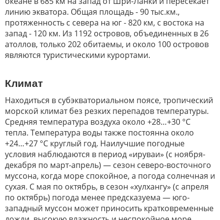
океане в 685 км на запад от Шри-Ланки и пересекает
линию экватора. Общая площадь - 90 тыс.км.,
протяженность с севера на юг - 820 км, с востока на
запад - 120 км. Из 1192 островов, объединенных в 26
атоллов, только 202 обитаемы, и около 100 островов
являются туристическими курортами.
Климат
Находиться в субэкваториальном поясе, тропический
морской климат без резких перепадов температуры.
Средняя температура воздуха около +28…+30 °С
тепла. Температура воды также постоянна около
+24…+27 °С круглый год. Наилучшие погодные
условия наблюдаются в период «ируваи» (с ноября-
декабря по март-апрель) — сезон северо-восточного
муссона, когда море спокойное, а погода солнечная и
сухая. С мая по октябрь, в сезон «хулхангу» (с апреля
по октябрь) погода менее предсказуема — юго-
западный муссон может приносить кратковременные
дожди, высокую влажность и неспокойное море