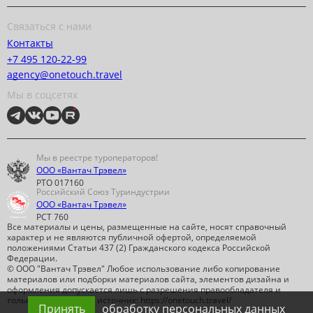
Связаться с нами
Контакты
+7 495 120-22-99
agency@onetouch.travel
Мы в соцсетях
Мы в реестре туроператоров!
ООО «Вантач Трэвел»
РТО 017160
Российский Союз Туриндустрии
ООО «Вантач Трэвел»
РСТ 760
Все материалы и цены, размещенные на сайте, носят справочный
характер и не являются публичной офертой, определяемой
положениями Статьи 437 (2) Гражданского кодекса Российской
Федерации.
© ООО "Вантач Трэвел" Любое использование либо копирование
материалов или подборки материалов сайта, элементов дизайна и
оформления допускается лишь с разрешения правообладателя и
только со ссылкой на источник: https://onetouch.travel/
Принять
обработку персональных данных