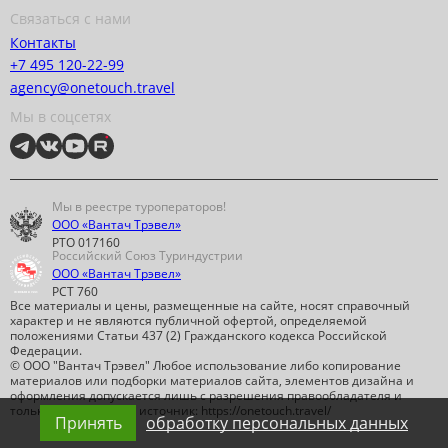
Связаться с нами
Контакты
+7 495 120-22-99
agency@onetouch.travel
Мы в соцсетях
Мы в реестре туроператоров!
ООО «Вантач Трэвел»
РТО 017160
Российский Союз Туриндустрии
ООО «Вантач Трэвел»
РСТ 760
Все материалы и цены, размещенные на сайте, носят справочный
характер и не являются публичной офертой, определяемой
положениями Статьи 437 (2) Гражданского кодекса Российской
Федерации.
© ООО "Вантач Трэвел" Любое использование либо копирование
материалов или подборки материалов сайта, элементов дизайна и
оформления допускается лишь с разрешения правообладателя и
только со ссылкой на источник: https://onetouch.travel/
Принять
обработку персональных данных